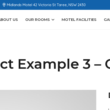
Midlands Motel 42 Victoria St Taree, NSW 2430
ABOUT US
OUR ROOMS
MOTEL FACILITIES
GA
ct Example 3 –