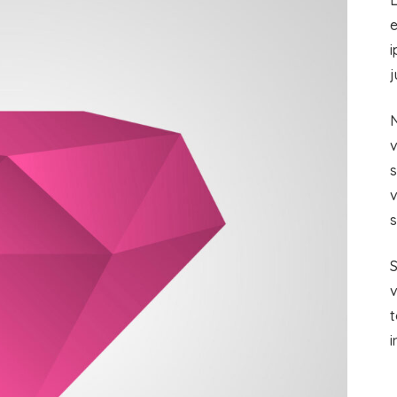
L
e
i
j
N
v
s
v
s
S
t
i