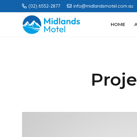
(02) 6552-2877
info@midlandsmotel.com.au
HOME
Proje